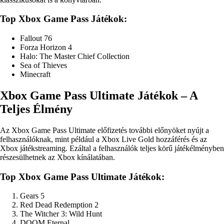
Top Xbox Game Pass Játékok:
Fallout 76
Forza Horizon 4
Halo: The Master Chief Collection
Sea of Thieves
Minecraft
Xbox Game Pass Ultimate Játékok – A
Teljes Élmény
Az Xbox Game Pass Ultimate előfizetés további előnyöket nyújt a
felhasználóknak, mint például a Xbox Live Gold hozzáférés és az
Xbox játékstreaming. Ezáltal a felhasználók teljes körű játékélményben
részesülhetnek az Xbox kínálatában.
Top Xbox Game Pass Ultimate Játékok:
Gears 5
Red Dead Redemption 2
The Witcher 3: Wild Hunt
DOOM Eternal