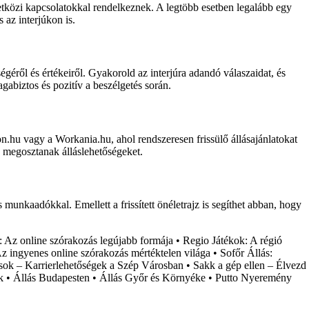
etközi kapcsolatokkal rendelkeznek. A legtöbb esetben legalább egy
 az interjúkon is.
égéről és értékeiről. Gyakorold az interjúra adandó válaszaidat, és
gabiztos és pozitív a beszélgetés során.
on.hu vagy a Workania.hu, ahol rendszeresen frissülő állásajánlatokat
n megosztanak álláslehetőségeket.
 munkaadókkal. Emellett a frissített önéletrajz is segíthet abban, hogy
: Az online szórakozás legújabb formája
•
Regio Játékok: A régió
z ingyenes online szórakozás mértéktelen világa
•
Sofőr Állás:
sok – Karrierlehetőségek a Szép Városban
•
Sakk a gép ellen – Élvezd
k
•
Állás Budapesten
•
Állás Győr és Környéke
•
Putto Nyeremény