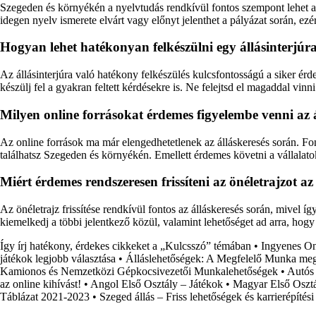
Szegeden és környékén a nyelvtudás rendkívül fontos szempont lehet a
idegen nyelv ismerete elvárt vagy előnyt jelenthet a pályázat során, ezé
Hogyan lehet hatékonyan felkészülni egy állásinterjúr
Az állásinterjúra való hatékony felkészülés kulcsfontosságú a siker érd
készülj fel a gyakran feltett kérdésekre is. Ne felejtsd el magaddal vi
Milyen online forrásokat érdemes figyelembe venni az 
Az online források ma már elengedhetetlenek az álláskeresés során. Fon
találhatsz Szegeden és környékén. Emellett érdemes követni a vállalato
Miért érdemes rendszeresen frissíteni az önéletrajzot a
Az önéletrajz frissítése rendkívül fontos az álláskeresés során, mivel í
kiemelkedj a többi jelentkező közül, valamint lehetőséget ad arra, hogy á
Így írj hatékony, érdekes cikkeket a „Kulcsszó” témában
•
Ingyenes On
játékok legjobb választása
•
Álláslehetőségek: A Megfelelő Munka meg
Kamionos és Nemzetközi Gépkocsivezetői Munkalehetőségek
•
Autós 
az online kihívást!
•
Angol Első Osztály – Játékok
•
Magyar Első Oszt
Táblázat 2021-2023
•
Szeged állás – Friss lehetőségek és karrierépítési