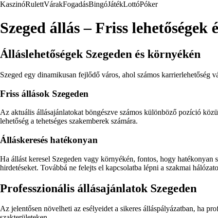
Kaszinó
Rulett
Várak
Fogadás
Bingó
Játék
Lottó
Póker
Szeged állás – Friss lehetőségek é
Álláslehetőségek Szegeden és környékén
Szeged egy dinamikusan fejlődő város, ahol számos karrierlehetőség vár
Friss állások Szegeden
Az aktuális állásajánlatokat böngészve számos különböző pozíció közül
lehetőség a tehetséges szakemberek számára.
Álláskeresés hatékonyan
Ha állást keresel Szegeden vagy környékén, fontos, hogy hatékonyan sze
hirdetéseket. Továbbá ne felejts el kapcsolatba lépni a szakmai hálózat
Professzionális állásajánlatok Szegeden
Az jelentősen növelheti az esélyeidet a sikeres álláspályázatban, ha pr
szakterületeken.