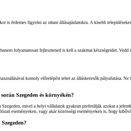
or is érdemes figyelni az ottani állásajánlatokra. A kisebb települések
, hanem folyamatosan fejlesztened is kell a szakmai készségeidet. Vedd
ihasználásával komoly előrelépést tehet az álláskeresők pályafutása. Ne 
és során Szegeden és környékén?
n Szegeden, mivel a helyi vállalatok gyakran preferálják azokat a jelen
ózati eseményeken, vagy akár közösségi eseményeken is, hogy kibővítsd 
n Szegeden?