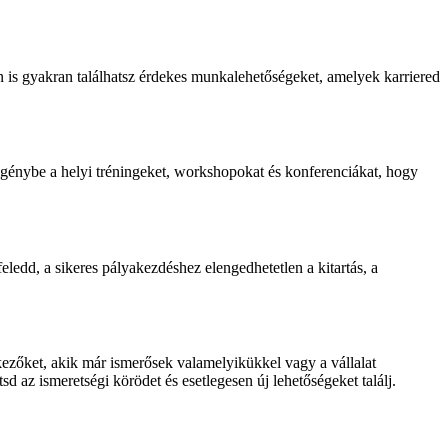
en is gyakran találhatsz érdekes munkalehetőségeket, amelyek karriered
 igénybe a helyi tréningeket, workshopokat és konferenciákat, hogy
feledd, a sikeres pályakezdéshez elengedhetetlen a kitartás, a
tkezőket, akik már ismerősek valamelyikükkel vagy a vállalat
az ismeretségi körödet és esetlegesen új lehetőségeket találj.