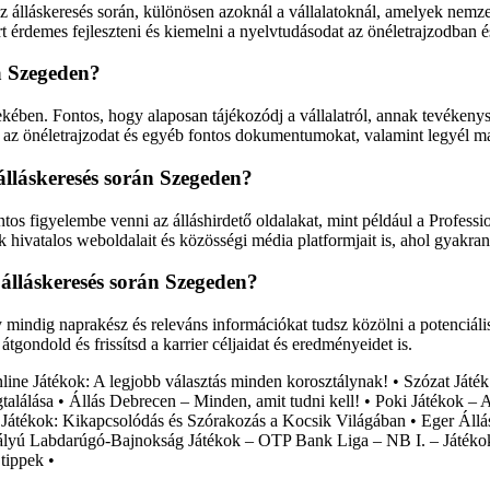
z álláskeresés során, különösen azoknál a vállalatoknál, amelyek nemz
rt érdemes fejleszteni és kiemelni a nyelvtudásodat az önéletrajzodban és
a Szegeden?
ekében. Fontos, hogy alaposan tájékozódj a vállalatról, annak tevékenys
nni az önéletrajzodat és egyéb fontos dokumentumokat, valamint legyél ma
álláskeresés során Szegeden?
tos figyelembe venni az álláshirdető oldalakat, mint például a Professi
k hivatalos weboldalait és közösségi média platformjait is, ahol gyakra
z álláskeresés során Szegeden?
gy mindig naprakész és releváns információkat tudsz közölni a potenciális
tgondold és frissítsd a karrier céljaidat és eredményeidet is.
line Játékok: A legjobb választás minden korosztálynak!
•
Szózat Játék
találása
•
Állás Debrecen – Minden, amit tudni kell!
•
Poki Játékok – A
Játékok: Kikapcsolódás és Szórakozás a Kocsik Világában
•
Eger Állá
ályú Labdarúgó-Bajnokság Játékok – OTP Bank Liga – NB I. – Játéko
 tippek
•