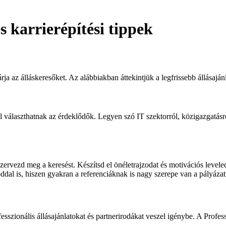
s karrierépítési tippek
ja az álláskeresőket. Az alábbiakban áttekintjük a legfrissebb állásajá
 választhatnak az érdeklődők. Legyen szó IT szektorról, közigazgatásró
rvezd meg a keresést. Készítsd el önéletrajzodat és motivációs levelede
oddal is, hiszen gyakran a referenciáknak is nagy szerepe van a pályáza
ofesszionális állásajánlatokat és partnerirodákat veszel igénybe. A Prof