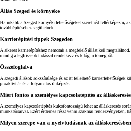
Állás Szeged és környéke
Ha inkább a Szeged környéki lehetőségeket szeretnéd feltérképezni, akk
továbbépítéséhez segíthetnek.
Karrierépítési tippek Szegeden
A sikeres karrierépítéshez nemcsak a megfelelő állást kell megtalálnod
mindig a legfrissebb tudással rendelkezz és kilógj a tömegből.
Összefoglalva
A szegedi állások sokszínűsége és az itt fellelhető karrierlehetőségek k
proaktivitás és a folyamatos önképzés.
Miért fontos a személyes kapcsolatépítés az álláskeres
A személyes kapcsolatépítés kulcsfontosságú lehet az álláskeresés sorá
munkatársaival. Ezért érdemes részt venni szakmai rendezvényeken, hál
Milyen szerepe van a nyelvtudásnak az álláskeresésbe