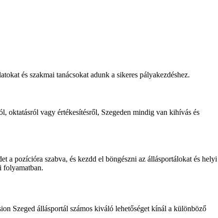
nlatokat és szakmai tanácsokat adunk a sikeres pályakezdéshez.
l, oktatásról vagy értékesítésről, Szegeden mindig van kihívás és
t a pozícióra szabva, és kezdd el böngészni az állásportálokat és helyi
ti folyamatban.
ession Szeged állásportál számos kiváló lehetőséget kínál a különböző