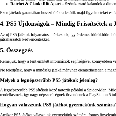
Ratchet & Clank: Rift Apart
– Szórakoztató kalandok a dimen
Ezen játékok garantáltan hosszú órákra lekötik majd figyelmeteket és 
4. PS5 Újdonságok – Mindig Frissítsétek a
Az új PS5 játékok folyamatosan érkeznek, így érdemes időről-időre bön
játszhassatok kedvenceitekkel.
5. Összegzés
Reméljük, hogy a fent említett információk segítségével könnyebben vá
Ne feledjétek, hogy a minőségi játékélményhez elengedhetetlen a megfe
Melyek a legnépszerűbb PS5 játékok jelenleg?
A legnépszerűbb PS5 játékok közé tartozik például a Spider-Man: Mile
rendelkeznek, így nagy népszerűségnek örvendenek a PlayStation 5 tu
Hogyan válasszunk PS5 játékot gyermekünk számára
Amikor PS5 játékot választunk gyermekünk számára, fontos figyelembe v