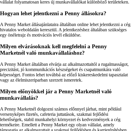
vállalat folyamatosan keres új munkavállalókat különböző területeken.
Hogyan lehet jelentkezni a Penny állásokra?
A Penny Market állásajánlataira általában online lehet jelentkezni a cég
hivatalos weboldalán keresztül. A jelentkezéshez általában szükséges
egy önéletrajz és motivációs levél elküldése.
Milyen elvárásoknak kell megfelelni a Penny
Marketnél való munkavállaláshoz?
A Penny Market általában elvárja az alkalmazottaitól a rugalmasságot,
precizitást, jó kommunikációs készségeket és csapatmunkára való
képességet. Fontos lehet továbbá az előző kiskereskedelmi tapasztalat
vagy az élelmiszeriparban szerzett ismeretek.
Milyen előnyökkel jár a Penny Marketnél való
munkavállalás?
A Penny Marketnél dolgozni számos előnnyel járhat, mint például
versenyképes fizetés, cafeteria juttatások, szakmai fejlődési
lehetőségek, stabil munkahelyi környezet és kedvezmények a cég
termékeire. Emellett a Penny Market egy olyan vállalat, amely
támogatja az alkalmazottait a szakmai fejlődésben és karrierépítésben.