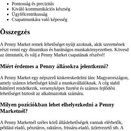
Pontosság és precizitás
Kiváló kommunikációs készség
Ügyfélcentrikusság
Csapatmunkára való képesség
Összegzés
A Penny Market remek lehetőséget nyújt azoknak, akik szeretnének
részt venni egy dinamikus és barátságos munkakörnyezetben. Kövesd
az útmutatót, és válj a Penny Market csapatának részévé!
Miért érdemes a Penny állásokra jelentkezni?
A Penny Market egy népszerű kiskereskedelmi lánc Magyarországon,
amely számos lehetőséget kínál a munkavállalóknak. A cég stabil
háttérrel rendelkezik, versenyképes fizetést és számos fejlődési
lehetőséget biztosít az alkalmazottak számára.
Milyen pozíciókban lehet elhelyezkedni a Penny
Marketnél?
A Penny Marketnél széles körű álláslehetőségek vannak elérhetők,
például eladó, pénztáros, raktáros, frissáru-eladó, üzletvezető stb. A