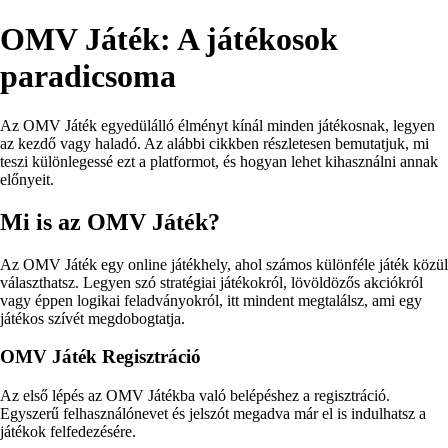
OMV Játék: A játékosok
paradicsoma
Az OMV Játék egyedülálló élményt kínál minden játékosnak, legyen
az kezdő vagy haladó. Az alábbi cikkben részletesen bemutatjuk, mi
teszi különlegessé ezt a platformot, és hogyan lehet kihasználni annak
előnyeit.
Mi is az OMV Játék?
Az OMV Játék egy online játékhely, ahol számos különféle játék közül
választhatsz. Legyen szó stratégiai játékokról, lövöldözős akciókról
vagy éppen logikai feladványokról, itt mindent megtalálsz, ami egy
játékos szívét megdobogtatja.
OMV Játék Regisztráció
Az első lépés az OMV Játékba való belépéshez a regisztráció.
Egyszerű felhasználónevet és jelszót megadva már el is indulhatsz a
játékok felfedezésére.