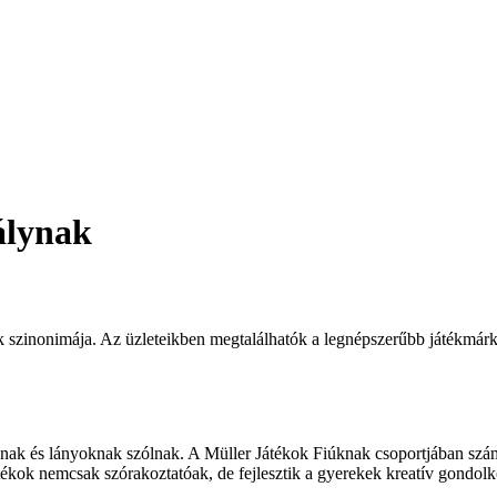
álynak
k szinonimája. Az üzleteikben megtalálhatók a legnépszerűbb játékmárk
úknak és lányoknak szólnak. A Müller Játékok Fiúknak csoportjában szám
kok nemcsak szórakoztatóak, de fejlesztik a gyerekek kreatív gondolko