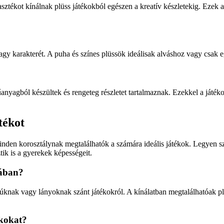
ztékot kínálnak plüss játékokból egészen a kreatív készletekig. Ezek a
agy karakterét. A puha és színes plüssök ideálisak alváshoz vagy csak 
yagból készültek és rengeteg részletet tartalmaznak. Ezekkel a játékok
tékot
den korosztálynak megtalálhatók a számára ideális játékok. Legyen szó 
ik is a gyerekek képességeit.
tában?
fiúknak vagy lányoknak szánt játékokról. A kínálatban megtalálhatóak p
ékokat?