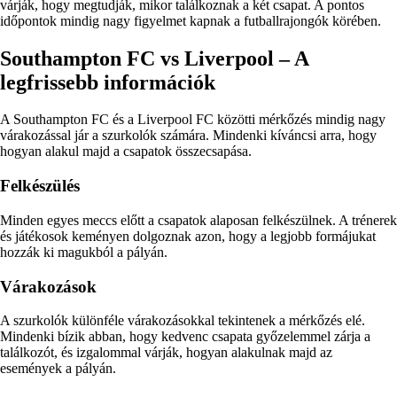
várják, hogy megtudják, mikor találkoznak a két csapat. A pontos
időpontok mindig nagy figyelmet kapnak a futballrajongók körében.
Southampton FC vs Liverpool – A
legfrissebb információk
A Southampton FC és a Liverpool FC közötti mérkőzés mindig nagy
várakozással jár a szurkolók számára. Mindenki kíváncsi arra, hogy
hogyan alakul majd a csapatok összecsapása.
Felkészülés
Minden egyes meccs előtt a csapatok alaposan felkészülnek. A trénerek
és játékosok keményen dolgoznak azon, hogy a legjobb formájukat
hozzák ki magukból a pályán.
Várakozások
A szurkolók különféle várakozásokkal tekintenek a mérkőzés elé.
Mindenki bízik abban, hogy kedvenc csapata győzelemmel zárja a
találkozót, és izgalommal várják, hogyan alakulnak majd az
események a pályán.