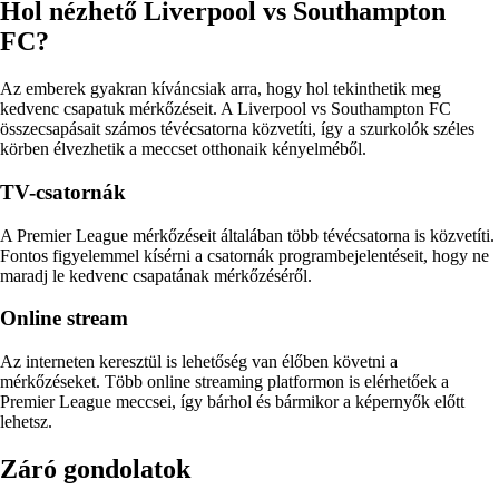
Hol nézhető Liverpool vs Southampton
FC?
Az emberek gyakran kíváncsiak arra, hogy hol tekinthetik meg
kedvenc csapatuk mérkőzéseit. A Liverpool vs Southampton FC
összecsapásait számos tévécsatorna közvetíti, így a szurkolók széles
körben élvezhetik a meccset otthonaik kényelméből.
TV-csatornák
A Premier League mérkőzéseit általában több tévécsatorna is közvetíti.
Fontos figyelemmel kísérni a csatornák programbejelentéseit, hogy ne
maradj le kedvenc csapatának mérkőzéséről.
Online stream
Az interneten keresztül is lehetőség van élőben követni a
mérkőzéseket. Több online streaming platformon is elérhetőek a
Premier League meccsei, így bárhol és bármikor a képernyők előtt
lehetsz.
Záró gondolatok