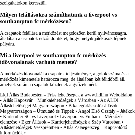
szolgáltatókon keresztül.
Milyen felállásokra számíthatunk a liverpool vs
southampton fc mérkőzésen?
A csapatok felállása a mérkőzést megelőzően kerül nyilvánosságra,
általában a csapatok edzői döntik el, hogy melyik játékosok lépnek
pályára.
Mi a liverpool vs southampton fc mérkőzés
idővonalának várható menete?
A mérkőzés idővonalát a csapatok teljesítménye, a gólok száma és a
mérkőzés kimenetele határozza meg, de általában két félidőből áll,
amelyek során a csapatok küzdenek a győzelemért.
Lidl Állás Budapesten – Friss lehetőségek a www.lidl.hu Weboldalon
•
Állás Kaposvár – Munkalehetőségek a Városban
•
Az ALDI
Álláslehetőségei Magyarországon
•
B kategóriás sofőr állások
Magyarországon – Útmutató és Tippek
•
Angol Első Osztály – Játékok
•
Karlsruher SC vs Liverpool
•
Liverpool vs Fulham – Mérkőzés
elemzése
•
Eger Állások – Karrierlehetőségek a Szép Városban
•
Álláslehetőségek Veszprémben
•
Állás Zalaegerszeg – Kapcsolódó
információk
•