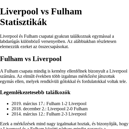
Liverpool vs Fulham
Statisztikák
Liverpool és Fulham csapatai gyakran találkoznak egymással a
labdarúgás különböző versenyeiben. Az alábbiakban részletesen
elemezzük ezeket az összecsapásokat.
Fulham vs Liverpool
A Fulham csapata mindig is kemény ellenfélnek bizonyult a Liverpool
számára. Az elmúlt években több izgalmas mérkőzést játszottak
egymás ellen, melyek rendkívüli gólokkal és fordulatokkal voltak tele.
Legemlékezetesebb találkozók
2019. március 17.: Fulham 1-2 Liverpool
2018. december 2.: Liverpool 2-0 Fulham
2014. március 12.: Fulham 2-3 Liverpool
Ezek a mérkőzések mind nagy izgalmakat hoztak, és bizonyítják, hogy
a Liverpool és a Fulham közötti párharc mindig garancia a