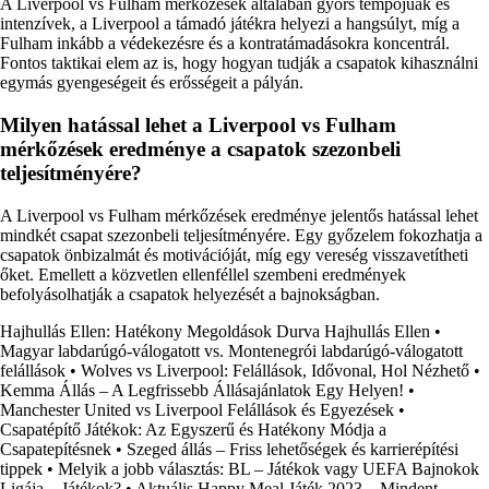
A Liverpool vs Fulham mérkőzések általában gyors tempójúak és
intenzívek, a Liverpool a támadó játékra helyezi a hangsúlyt, míg a
Fulham inkább a védekezésre és a kontratámadásokra koncentrál.
Fontos taktikai elem az is, hogy hogyan tudják a csapatok kihasználni
egymás gyengeségeit és erősségeit a pályán.
Milyen hatással lehet a Liverpool vs Fulham
mérkőzések eredménye a csapatok szezonbeli
teljesítményére?
A Liverpool vs Fulham mérkőzések eredménye jelentős hatással lehet
mindkét csapat szezonbeli teljesítményére. Egy győzelem fokozhatja a
csapatok önbizalmát és motivációját, míg egy vereség visszavetítheti
őket. Emellett a közvetlen ellenféllel szembeni eredmények
befolyásolhatják a csapatok helyezését a bajnokságban.
Hajhullás Ellen: Hatékony Megoldások Durva Hajhullás Ellen
•
Magyar labdarúgó-válogatott vs. Montenegrói labdarúgó-válogatott
felállások
•
Wolves vs Liverpool: Felállások, Idővonal, Hol Nézhető
•
Kemma Állás – A Legfrissebb Állásajánlatok Egy Helyen!
•
Manchester United vs Liverpool Felállások és Egyezések
•
Csapatépítő Játékok: Az Egyszerű és Hatékony Módja a
Csapatepítésnek
•
Szeged állás – Friss lehetőségek és karrierépítési
tippek
•
Melyik a jobb választás: BL – Játékok vagy UEFA Bajnokok
Ligája – Játékok?
•
Aktuális Happy Meal Játék 2023 – Mindent