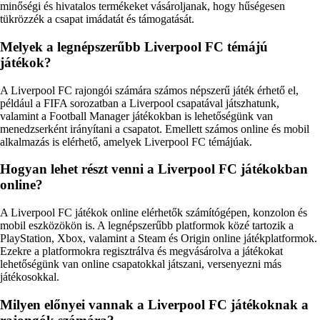
minőségi és hivatalos termékeket vásároljanak, hogy hűségesen
tükrözzék a csapat imádatát és támogatását.
Melyek a legnépszerűbb Liverpool FC témájú
játékok?
A Liverpool FC rajongói számára számos népszerű játék érhető el,
például a FIFA sorozatban a Liverpool csapatával játszhatunk,
valamint a Football Manager játékokban is lehetőségünk van
menedzserként irányítani a csapatot. Emellett számos online és mobil
alkalmazás is elérhető, amelyek Liverpool FC témájúak.
Hogyan lehet részt venni a Liverpool FC játékokban
online?
A Liverpool FC játékok online elérhetők számítógépen, konzolon és
mobil eszközökön is. A legnépszerűbb platformok közé tartozik a
PlayStation, Xbox, valamint a Steam és Origin online játékplatformok.
Ezekre a platformokra regisztrálva és megvásárolva a játékokat
lehetőségünk van online csapatokkal játszani, versenyezni más
játékosokkal.
Milyen előnyei vannak a Liverpool FC játékoknak a