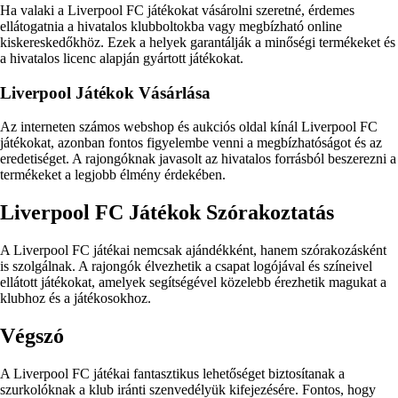
Ha valaki a Liverpool FC játékokat vásárolni szeretné, érdemes
ellátogatnia a hivatalos klubboltokba vagy megbízható online
kiskereskedőkhöz. Ezek a helyek garantálják a minőségi termékeket és
a hivatalos licenc alapján gyártott játékokat.
Liverpool Játékok Vásárlása
Az interneten számos webshop és aukciós oldal kínál Liverpool FC
játékokat, azonban fontos figyelembe venni a megbízhatóságot és az
eredetiséget. A rajongóknak javasolt az hivatalos forrásból beszerezni a
termékeket a legjobb élmény érdekében.
Liverpool FC Játékok Szórakoztatás
A Liverpool FC játékai nemcsak ajándékként, hanem szórakozásként
is szolgálnak. A rajongók élvezhetik a csapat logójával és színeivel
ellátott játékokat, amelyek segítségével közelebb érezhetik magukat a
klubhoz és a játékosokhoz.
Végszó
A Liverpool FC játékai fantasztikus lehetőséget biztosítanak a
szurkolóknak a klub iránti szenvedélyük kifejezésére. Fontos, hogy