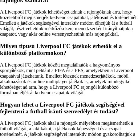
rajongók számára?
A Liverpool FC játékok lehetőséget adnak a rajongóknak arra, hogy
közelebbről megismerjék kedvenc csapatukat, játékosait és történelmét.
Emellett a játékok segítségével interaktív módon élhetjük át a futball
világát, részt vehetünk mérkőzéseken, menedzserként irányíthatjuk a
csapatot, vagy akár online versenyezhetünk más rajongókkal.
Milyen típusú Liverpool FC játékok érhetők el a
különböző platformokon?
A Liverpool FC játékok között megtalálhatók a hagyományos
sportjátékok, mint például a FIFA és a PES, amelyekben a Liverpool
csapatával játszhatunk. Emellett léteznek menedzserjátékok, mobil
alkalmazások és online multiplayer játékok is, amelyek mindegyike
lehetőséget ad arra, hogy a Liverpool FC rajongói különböző
formában éljék át kedvenc csapatuk világát.
Hogyan lehet a Liverpool FC játékok segítségével
fejleszteni a futball iránti szenvedélyt és tudást?
A Liverpool FC játékok által a rajongók mélyebben megismerhetik a
futball világát, a taktikákat, a játékosok képességeit és a csapat
történelmét. A játékok segítségével interaktív módon gyakorolhatjuk a