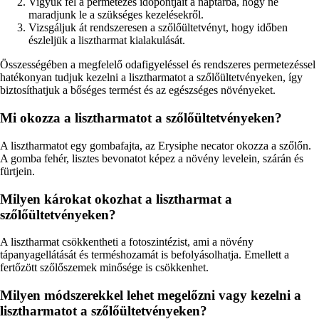
Vigyük fel a permetezés időpontjait a naptárba, hogy ne
maradjunk le a szükséges kezelésekről.
Vizsgáljuk át rendszeresen a szőlőültetvényt, hogy időben
észleljük a lisztharmat kialakulását.
Összességében a megfelelő odafigyeléssel és rendszeres permetezéssel
hatékonyan tudjuk kezelni a lisztharmatot a szőlőültetvényeken, így
biztosíthatjuk a bőséges termést és az egészséges növényeket.
Mi okozza a lisztharmatot a szőlőültetvényeken?
A lisztharmatot egy gombafajta, az Erysiphe necator okozza a szőlőn.
A gomba fehér, lisztes bevonatot képez a növény levelein, szárán és
fürtjein.
Milyen károkat okozhat a lisztharmat a
szőlőültetvényeken?
A lisztharmat csökkentheti a fotoszintézist, ami a növény
tápanyagellátását és terméshozamát is befolyásolhatja. Emellett a
fertőzött szőlőszemek minősége is csökkenhet.
Milyen módszerekkel lehet megelőzni vagy kezelni a
lisztharmatot a szőlőültetvényeken?