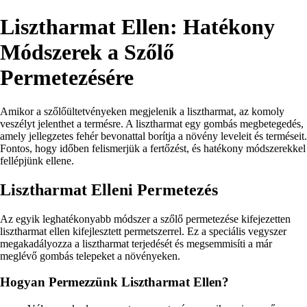
Lisztharmat Ellen: Hatékony
Módszerek a Szőlő
Permetezésére
Amikor a szőlőültetvényeken megjelenik a lisztharmat, az komoly
veszélyt jelenthet a termésre. A lisztharmat egy gombás megbetegedés,
amely jellegzetes fehér bevonattal borítja a növény leveleit és terméseit.
Fontos, hogy időben felismerjük a fertőzést, és hatékony módszerekkel
fellépjünk ellene.
Lisztharmat Elleni Permetezés
Az egyik leghatékonyabb módszer a szőlő permetezése kifejezetten
lisztharmat ellen kifejlesztett permetszerrel. Ez a speciális vegyszer
megakadályozza a lisztharmat terjedését és megsemmisíti a már
meglévő gombás telepeket a növényeken.
Hogyan Permezzünk Lisztharmat Ellen?