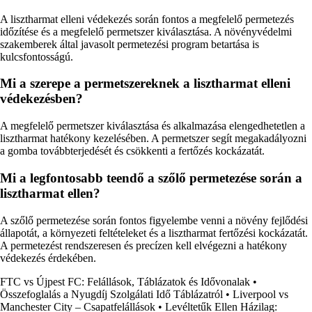
A lisztharmat elleni védekezés során fontos a megfelelő permetezés
időzítése és a megfelelő permetszer kiválasztása. A növényvédelmi
szakemberek által javasolt permetezési program betartása is
kulcsfontosságú.
Mi a szerepe a permetszereknek a lisztharmat elleni
védekezésben?
A megfelelő permetszer kiválasztása és alkalmazása elengedhetetlen a
lisztharmat hatékony kezelésében. A permetszer segít megakadályozni
a gomba továbbterjedését és csökkenti a fertőzés kockázatát.
Mi a legfontosabb teendő a szőlő permetezése során a
lisztharmat ellen?
A szőlő permetezése során fontos figyelembe venni a növény fejlődési
állapotát, a környezeti feltételeket és a lisztharmat fertőzési kockázatát.
A permetezést rendszeresen és precízen kell elvégezni a hatékony
védekezés érdekében.
FTC vs Újpest FC: Felállások, Táblázatok és Idővonalak
•
Összefoglalás a Nyugdíj Szolgálati Idő Táblázatról
•
Liverpool vs
Manchester City – Csapatfelállások
•
Levéltetűk Ellen Házilag: