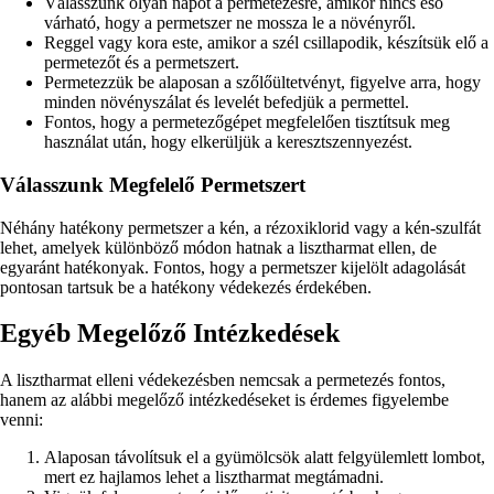
Válasszunk olyan napot a permetezésre, amikor nincs eső
várható, hogy a permetszer ne mossza le a növényről.
Reggel vagy kora este, amikor a szél csillapodik, készítsük elő a
permetezőt és a permetszert.
Permetezzük be alaposan a szőlőültetvényt, figyelve arra, hogy
minden növényszálat és levelét befedjük a permettel.
Fontos, hogy a permetezőgépet megfelelően tisztítsuk meg
használat után, hogy elkerüljük a keresztszennyezést.
Válasszunk Megfelelő Permetszert
Néhány hatékony permetszer a kén, a rézoxiklorid vagy a kén-szulfát
lehet, amelyek különböző módon hatnak a lisztharmat ellen, de
egyaránt hatékonyak. Fontos, hogy a permetszer kijelölt adagolását
pontosan tartsuk be a hatékony védekezés érdekében.
Egyéb Megelőző Intézkedések
A lisztharmat elleni védekezésben nemcsak a permetezés fontos,
hanem az alábbi megelőző intézkedéseket is érdemes figyelembe
venni:
Alaposan távolítsuk el a gyümölcsök alatt felgyülemlett lombot,
mert ez hajlamos lehet a lisztharmat megtámadni.