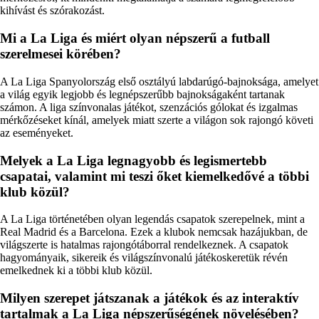
kihívást és szórakozást.
Mi a La Liga és miért olyan népszerű a futball
szerelmesei körében?
A La Liga Spanyolország első osztályú labdarúgó-bajnoksága, amelyet
a világ egyik legjobb és legnépszerűbb bajnokságaként tartanak
számon. A liga színvonalas játékot, szenzációs gólokat és izgalmas
mérkőzéseket kínál, amelyek miatt szerte a világon sok rajongó követi
az eseményeket.
Melyek a La Liga legnagyobb és legismertebb
csapatai, valamint mi teszi őket kiemelkedővé a többi
klub közül?
A La Liga történetében olyan legendás csapatok szerepelnek, mint a
Real Madrid és a Barcelona. Ezek a klubok nemcsak hazájukban, de
világszerte is hatalmas rajongótáborral rendelkeznek. A csapatok
hagyományaik, sikereik és világszínvonalú játékoskeretük révén
emelkednek ki a többi klub közül.
Milyen szerepet játszanak a játékok és az interaktív
tartalmak a La Liga népszerűségének növelésében?