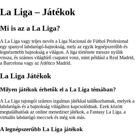
La Liga – Játékok
Mi is az a La Liga?
A La Liga vagy teljes nevén a Liga Nacional de Fútbol Profesional
egy spanyol labdarúgó-bajnokság, mely az egyik legnépszerűbb és
legnézettebb bajnokság a világon. A liga története messze nyúlik
vissza, és számos világhírű csapatot vonz, mint például a Real Madrid,
a Barcelona vagy az Atlético Madrid.
La Liga Játékok
Milyen játékok érhetők el a La Liga témában?
A La Liga rajongói számos izgalmas játékkal találkozhatnak, melyek a
labdarúgás és a bajnokság világához kapcsolódnak. Ezek között
megtalálhatóak az online menedzser játékok, a Fantasy La Liga, a
virtuális labdarúgó meccsek és még sok más.
A legnépszerűbb La Liga játékok