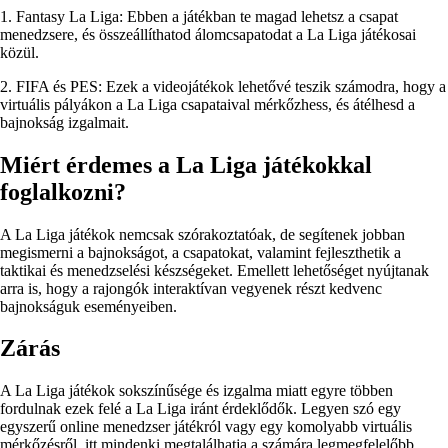
1. Fantasy La Liga: Ebben a játékban te magad lehetsz a csapat
menedzsere, és összeállíthatod álomcsapatodat a La Liga játékosai
közül.
2. FIFA és PES: Ezek a videojátékok lehetővé teszik számodra, hogy a
virtuális pályákon a La Liga csapataival mérkőzhess, és átélhesd a
bajnokság izgalmait.
Miért érdemes a La Liga játékokkal
foglalkozni?
A La Liga játékok nemcsak szórakoztatóak, de segítenek jobban
megismerni a bajnokságot, a csapatokat, valamint fejleszthetik a
taktikai és menedzselési készségeket. Emellett lehetőséget nyújtanak
arra is, hogy a rajongók interaktívan vegyenek részt kedvenc
bajnokságuk eseményeiben.
Zárás
A La Liga játékok sokszínűsége és izgalma miatt egyre többen
fordulnak ezek felé a La Liga iránt érdeklődők. Legyen szó egy
egyszerű online menedzser játékról vagy egy komolyabb virtuális
mérkőzésről, itt mindenki megtalálhatja a számára legmegfelelőbb