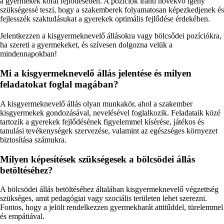
a gyermekek korai fejlődésében. A pozíciók iránti növekvő igény
szükségessé teszi, hogy a szakemberek folyamatosan képezkedjenek és
fejlesszék szaktudásukat a gyerekek optimális fejlődése érdekében.
Jelentkezzen a kisgyermeknevelő állásokra vagy bölcsődei pozíciókra,
ha szereti a gyermekeket, és szívesen dolgozna velük a
mindennapokban!
Mi a kisgyermeknevelő állás jelentése és milyen
feladatokat foglal magában?
A kisgyermeknevelő állás olyan munkakör, ahol a szakember
kisgyermekek gondozásával, nevelésével foglalkozik. Feladataik közé
tartozik a gyerekek fejlődésének figyelemmel kísérése, játékos és
tanulási tevékenységek szervezése, valamint az egészséges környezet
biztosítása számukra.
Milyen képesítések szükségesek a bölcsödei állás
betöltéséhez?
A bölcsödei állás betöltéséhez általában kisgyermeknevelő végzettség
szükséges, amit pedagógiai vagy szociális területen lehet szerezni.
Fontos, hogy a jelölt rendelkezzen gyermekbarát attitűddel, türelemmel
és empátiával.