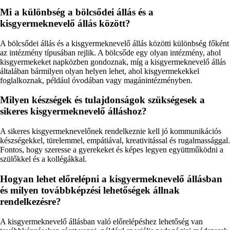
Mi a különbség a bölcsődei állás és a
kisgyermeknevelő állás között?
A bölcsődei állás és a kisgyermeknevelő állás közötti különbség főként
az intézmény típusában rejlik. A bölcsőde egy olyan intézmény, ahol
kisgyermekeket napközben gondoznak, míg a kisgyermeknevelő állás
általában bármilyen olyan helyen lehet, ahol kisgyermekekkel
foglalkoznak, például óvodában vagy magánintézményben.
Milyen készségek és tulajdonságok szükségesek a
sikeres kisgyermeknevelő álláshoz?
A sikeres kisgyermeknevelőnek rendelkeznie kell jó kommunikációs
készségekkel, türelemmel, empátiával, kreativitással és rugalmassággal.
Fontos, hogy szeresse a gyerekeket és képes legyen együttműködni a
szülőkkel és a kollégákkal.
Hogyan lehet előrelépni a kisgyermeknevelő állásban
és milyen továbbképzési lehetőségek állnak
rendelkezésre?
A kisgyermeknevelő állásban való előrelépéshez lehetőség van