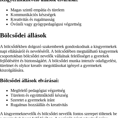
Magas szintű empátia és türelem
Kommunikációs készségek
Kreativitás és rugalmasság
Óvónői vagy gyógypedagógusi végzettség
Bölcsődei állások
A bölcsődékben dolgozó szakemberek gondoskodnak a kisgyermekek
napi ellátásáról és neveléséről. A bölcsődében megtalálható kisgyermek
csoportokban bölcsődei nevelők vállalnak felelősséget a gyerekek
fejlődéséért és biztonságáért. A bölcsődei munka intenzív odafigyelést,
türelmet és olykor kreatív megoldásokat igényel a gyermekek
kiszolgálására.
Bölcsődei állások elvárásai:
Megfelelő pedagógiai végzettség
Türelem és együttműködő készség
Szeretet a gyermekek iránt
Rugalmas hozzáállás és kreativitás
A kisgyermeknevelők és bölcsődei nevelők fontos szerepet töltenek be