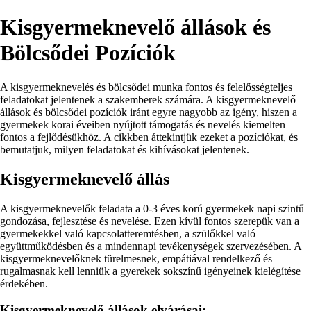
Kisgyermeknevelő állások és
Bölcsődei Pozíciók
A kisgyermeknevelés és bölcsődei munka fontos és felelősségteljes
feladatokat jelentenek a szakemberek számára. A kisgyermeknevelő
állások és bölcsődei pozíciók iránt egyre nagyobb az igény, hiszen a
gyermekek korai éveiben nyújtott támogatás és nevelés kiemelten
fontos a fejlődésükhöz. A cikkben áttekintjük ezeket a pozíciókat, és
bemutatjuk, milyen feladatokat és kihívásokat jelentenek.
Kisgyermeknevelő állás
A kisgyermeknevelők feladata a 0-3 éves korú gyermekek napi szintű
gondozása, fejlesztése és nevelése. Ezen kívül fontos szerepük van a
gyermekekkel való kapcsolatteremtésben, a szülőkkel való
együttműködésben és a mindennapi tevékenységek szervezésében. A
kisgyermeknevelőknek türelmesnek, empátiával rendelkező és
rugalmasnak kell lenniük a gyerekek sokszínű igényeinek kielégítése
érdekében.
Kisgyermeknevelő állások elvárásai: