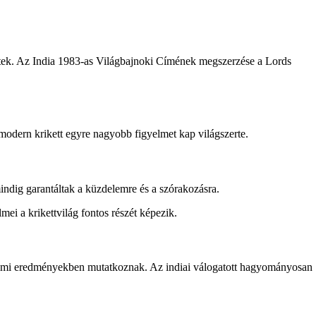
égtek. Az India 1983-as Világbajnoki Címének megszerzése a Lords
modern krikett egyre nagyobb figyelmet kap világszerte.
dig garantáltak a küzdelemre és a szórakozásra.
ei a krikettvilág fontos részét képezik.
rténelmi eredményekben mutatkoznak. Az indiai válogatott hagyományosan