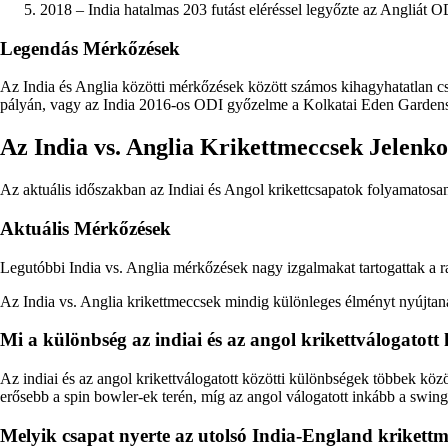
2018 – India hatalmas 203 futást eléréssel legyőzte az Angliát O
Legendás Mérkőzések
Az India és Anglia közötti mérkőzések között számos kihagyhatatlan c
pályán, vagy az India 2016-os ODI győzelme a Kolkatai Eden Gardens
Az India vs. Anglia Krikettmeccsek Jelenk
Az aktuális időszakban az Indiai és Angol krikettcsapatok folyamatosan
Aktuális Mérkőzések
Legutóbbi India vs. Anglia mérkőzések nagy izgalmakat tartogattak a
Az India vs. Anglia krikettmeccsek mindig különleges élményt nyújtanak 
Mi a különbség az indiai és az angol krikettválogatott 
Az indiai és az angol krikettválogatott közötti különbségek többek kö
erősebb a spin bowler-ek terén, míg az angol válogatott inkább a swin
Melyik csapat nyerte az utolsó India-England krikett