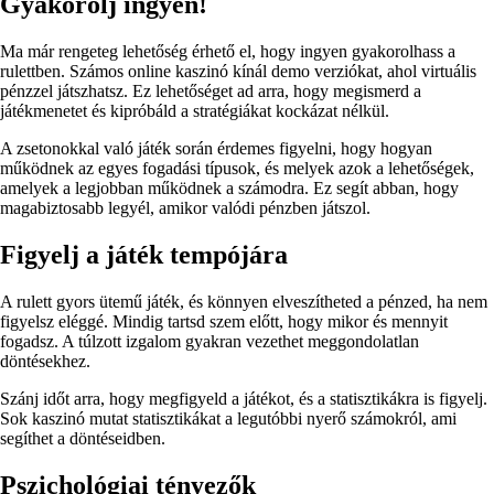
Gyakorolj ingyen!
Ma már rengeteg lehetőség érhető el, hogy ingyen gyakorolhass a
rulettben. Számos online kaszinó kínál demo verziókat, ahol virtuális
pénzzel játszhatsz. Ez lehetőséget ad arra, hogy megismerd a
játékmenetet és kipróbáld a stratégiákat kockázat nélkül.
A zsetonokkal való játék során érdemes figyelni, hogy hogyan
működnek az egyes fogadási típusok, és melyek azok a lehetőségek,
amelyek a legjobban működnek a számodra. Ez segít abban, hogy
magabiztosabb legyél, amikor valódi pénzben játszol.
Figyelj a játék tempójára
A rulett gyors ütemű játék, és könnyen elveszítheted a pénzed, ha nem
figyelsz eléggé. Mindig tartsd szem előtt, hogy mikor és mennyit
fogadsz. A túlzott izgalom gyakran vezethet meggondolatlan
döntésekhez.
Szánj időt arra, hogy megfigyeld a játékot, és a statisztikákra is figyelj.
Sok kaszinó mutat statisztikákat a legutóbbi nyerő számokról, ami
segíthet a döntéseidben.
Pszichológiai tényezők