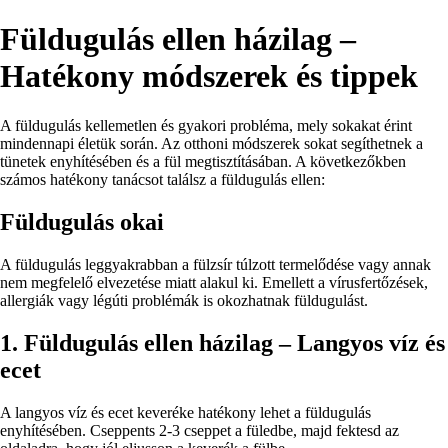
Füldugulás ellen házilag –
Hatékony módszerek és tippek
A füldugulás kellemetlen és gyakori probléma, mely sokakat érint
mindennapi életük során. Az otthoni módszerek sokat segíthetnek a
tünetek enyhítésében és a fül megtisztításában. A következőkben
számos hatékony tanácsot találsz a füldugulás ellen:
Füldugulás okai
A füldugulás leggyakrabban a fülzsír túlzott termelődése vagy annak
nem megfelelő elvezetése miatt alakul ki. Emellett a vírusfertőzések,
allergiák vagy légúti problémák is okozhatnak füldugulást.
1. Füldugulás ellen házilag – Langyos víz és
ecet
A langyos víz és ecet keveréke hatékony lehet a füldugulás
enyhítésében. Cseppents 2-3 cseppet a füledbe, majd fektesd az