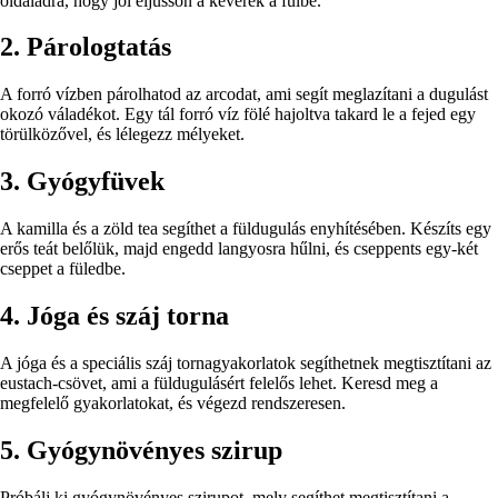
oldaladra, hogy jól eljusson a keverék a fülbe.
2. Párologtatás
A forró vízben párolhatod az arcodat, ami segít meglazítani a dugulást
okozó váladékot. Egy tál forró víz fölé hajoltva takard le a fejed egy
törülközővel, és lélegezz mélyeket.
3. Gyógyfüvek
A kamilla és a zöld tea segíthet a füldugulás enyhítésében. Készíts egy
erős teát belőlük, majd engedd langyosra hűlni, és cseppents egy-két
cseppet a füledbe.
4. Jóga és száj torna
A jóga és a speciális száj tornagyakorlatok segíthetnek megtisztítani az
eustach-csövet, ami a füldugulásért felelős lehet. Keresd meg a
megfelelő gyakorlatokat, és végezd rendszeresen.
5. Gyógynövényes szirup
Próbálj ki gyógynövényes szirupot, mely segíthet megtisztítani a