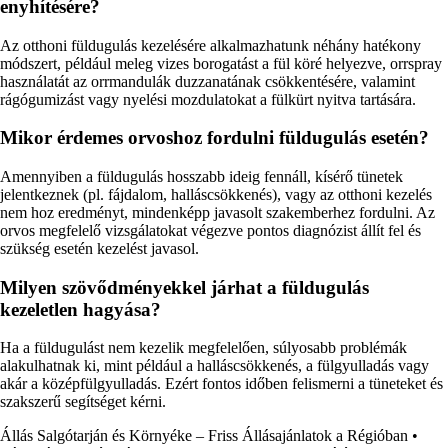
enyhítésére?
Az otthoni füldugulás kezelésére alkalmazhatunk néhány hatékony
módszert, például meleg vizes borogatást a fül köré helyezve, orrspray
használatát az orrmandulák duzzanatának csökkentésére, valamint
rágógumizást vagy nyelési mozdulatokat a fülkürt nyitva tartására.
Mikor érdemes orvoshoz fordulni füldugulás esetén?
Amennyiben a füldugulás hosszabb ideig fennáll, kísérő tünetek
jelentkeznek (pl. fájdalom, halláscsökkenés), vagy az otthoni kezelés
nem hoz eredményt, mindenképp javasolt szakemberhez fordulni. Az
orvos megfelelő vizsgálatokat végezve pontos diagnózist állít fel és
szükség esetén kezelést javasol.
Milyen szövődményekkel járhat a füldugulás
kezeletlen hagyása?
Ha a füldugulást nem kezelik megfelelően, súlyosabb problémák
alakulhatnak ki, mint például a halláscsökkenés, a fülgyulladás vagy
akár a középfülgyulladás. Ezért fontos időben felismerni a tüneteket és
szakszerű segítséget kérni.
Állás Salgótarján és Környéke – Friss Állásajánlatok a Régióban
•