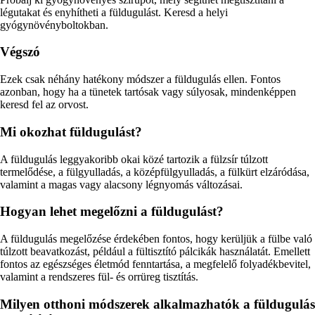
légutakat és enyhítheti a füldugulást. Keresd a helyi
gyógynövényboltokban.
Végszó
Ezek csak néhány hatékony módszer a füldugulás ellen. Fontos
azonban, hogy ha a tünetek tartósak vagy súlyosak, mindenképpen
keresd fel az orvost.
Mi okozhat füldugulást?
A füldugulás leggyakoribb okai közé tartozik a fülzsír túlzott
termelődése, a fülgyulladás, a középfülgyulladás, a fülkürt elzáródása,
valamint a magas vagy alacsony légnyomás változásai.
Hogyan lehet megelőzni a füldugulást?
A füldugulás megelőzése érdekében fontos, hogy kerüljük a fülbe való
túlzott beavatkozást, például a fültisztító pálcikák használatát. Emellett
fontos az egészséges életmód fenntartása, a megfelelő folyadékbevitel,
valamint a rendszeres fül- és orrüreg tisztítás.
Milyen otthoni módszerek alkalmazhatók a füldugulás