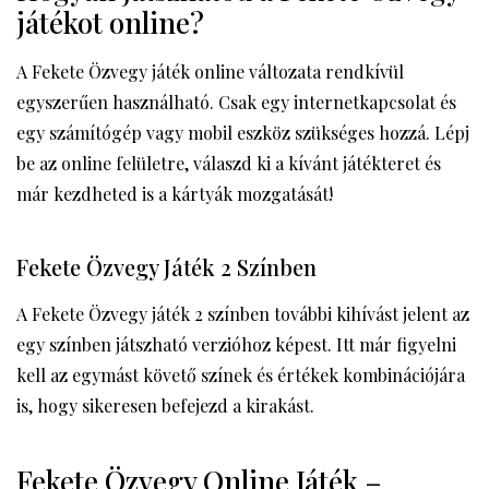
játékot online?
A Fekete Özvegy játék online változata rendkívül
egyszerűen használható. Csak egy internetkapcsolat és
egy számítógép vagy mobil eszköz szükséges hozzá. Lépj
be az online felületre, válaszd ki a kívánt játékteret és
már kezdheted is a kártyák mozgatását!
Fekete Özvegy Játék 2 Színben
A Fekete Özvegy játék 2 színben további kihívást jelent az
egy színben játszható verzióhoz képest. Itt már figyelni
kell az egymást követő színek és értékek kombinációjára
is, hogy sikeresen befejezd a kirakást.
Fekete Özvegy Online Játék –