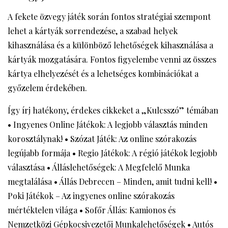
A fekete özvegy játék során fontos stratégiai szempont
lehet a kártyák sorrendezése, a szabad helyek
kihasználása és a különböző lehetőségek kihasználása a
kártyák mozgatására. Fontos figyelembe venni az összes
kártya elhelyezését és a lehetséges kombinációkat a
győzelem érdekében.
Így írj hatékony, érdekes cikkeket a „Kulcsszó” témában
•
Ingyenes Online Játékok: A legjobb választás minden
korosztálynak!
•
Szózat Játék: Az online szórakozás
legújabb formája
•
Regio Játékok: A régió játékok legjobb
választása
•
Álláslehetőségek: A Megfelelő Munka
megtalálása
•
Állás Debrecen – Minden, amit tudni kell!
•
Poki Játékok – Az ingyenes online szórakozás
mértéktelen világa
•
Sofőr Állás: Kamionos és
Nemzetközi Gépkocsivezetői Munkalehetőségek
•
Autós