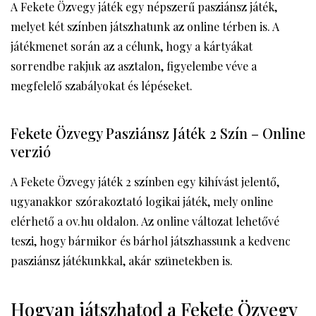
A Fekete Özvegy játék egy népszerű pasziánsz játék,
melyet két színben játszhatunk az online térben is. A
játékmenet során az a célunk, hogy a kártyákat
sorrendbe rakjuk az asztalon, figyelembe véve a
megfelelő szabályokat és lépéseket.
Fekete Özvegy Pasziánsz Játék 2 Szín – Online
verzió
A Fekete Özvegy játék 2 színben egy kihívást jelentő,
ugyanakkor szórakoztató logikai játék, mely online
elérhető a 0v.hu oldalon. Az online változat lehetővé
teszi, hogy bármikor és bárhol játszhassunk a kedvenc
pasziánsz játékunkkal, akár szünetekben is.
Hogyan játszhatod a Fekete Özvegy