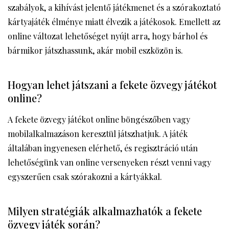
szabályok, a kihívást jelentő játékmenet és a szórakoztató
kártyajáték élménye miatt élvezik a játékosok. Emellett az
online változat lehetőséget nyújt arra, hogy bárhol és
bármikor játszhassunk, akár mobil eszközön is.
Hogyan lehet játszani a fekete özvegy játékot
online?
A fekete özvegy játékot online böngészőben vagy
mobilalkalmazáson keresztül játszhatjuk. A játék
általában ingyenesen elérhető, és regisztráció után
lehetőségünk van online versenyeken részt venni vagy
egyszerűen csak szórakozni a kártyákkal.
Milyen stratégiák alkalmazhatók a fekete
özvegy játék során?