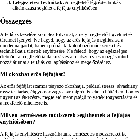
Lélegeztetési Technikák:
A megfelelő légzéstechnikák
alkalmazása segíthet a fejfájás enyhítésében.
Összegzés
A fejfájás kezelése komplex folyamat, amely megfelelő figyelmet és
türelmet igényel. Ne hagyd, hogy az erős fejfájás meghiúsítsa a
mindennapjaidat, hanem próbálj ki különböző módszereket és
technikákat a tünetek enyhítésére. Ne feledd, hogy az egészséges
életmód, a megfelelő táplálkozás és a rendszeres testmozgás mind
hozzájárulhat a fejfájás csillapításához és megelőzéséhez.
Mi okozhat erős fejfájást?
Az erős fejfájást számos tényező okozhatja, például stressz, alváshiány,
rossz testtartás, éhgyomor vagy akár migrén is lehet a háttérben. Fontos
figyelni az étkezésre, megfelelő mennyiségű folyadék fogyasztására és
a megfelelő pihenésre is.
Milyen természetes módszerek segíthetnek a fejfájás
enyhítésében?
A fejfájás enyhítésére használhatunk természetes módszereket is,