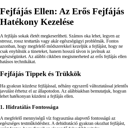
Fejfájás Ellen: Az Erős Fejfájás
Hatékony Kezelése
A fejfájás sokak életét megkeserítheti. Számos oka lehet, legyen az
stressz, rossz testtartás vagy akár egészségügyi problémák. Fontos
azonban, hogy megfelelő módszerekkel kezeljük a fejfájást, hogy ne
csak enyhítsük a tüneteket, hanem hosszú távon is javítsuk az
egészségünket. Az alábbi cikkben megismerheted az erős fejfájás ellen
hatásos technikákat.
Fejfájás Tippek és Trükkök
Ha gyakran küzdesz fejfájással, néhány egyszerű változtatással jelentős
javulást érhetsz el az állapotodon. Az alábbiakban bemutatjuk, hogyan
lehet hatékonyan küzdeni a fejfájás ellen.
1. Hidratálás Fontossága
A megfelelő mennyiségű víz fogyasztása alapvető fontosságú az
egészséges testműködéshez. A dehidratáció gyakran okozhat fejfájást,