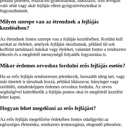
például pihenést, relaxációs gyakorlatokat, masszázst, friss levegőn
való sétát vagy akár fejfájás elleni gyógynövényteákat is
fogyaszthatunk.
Milyen szerepe van az étrendnek a fejfájás
kezelésében?
Az étrendnek fontos szerepe van a fejfájás kezelésében. Kerülni kell
azokat az ételeket, amelyek fejfájást okozhatnak, például túl sok
koffeint tartalmazó italokat vagy ételeket, valamint fontos a rendszeres
étkezés és a megfelelő mennyiségű folyadék fogyasztása is.
Mikor érdemes orvoshoz fordulni erős fejfájás esetén?
Ha az erős fejfájás rendszeresen jelentkezik, hosszabb ideig tart, vagy
más tünetek is társulnak hozzá, például látászavar, hányinger vagy
szédülés, mindenképpen érdemes orvoshoz fordulni. Az orvos
segítségével kideríthetők a fejfájás pontos okai és megfelelő kezelést
lehet kapni.
Hogyan lehet megelőzni az erős fejfájást?
Az erős fejfájás megelőzése érdekében fontos odafigyelni az
egészséges életmódra, rendszeres testmozgásra, elegendő pihenésre,