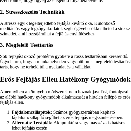
ezért fontos, hogy figyelj az elegendő folyadékbevitelre.
2. Stresszkezelés Technikák
A stressz egyik legelterjedtebb fejfájás kiváltó oka. Különböző
meditációs vagy légzőgyakorlatok segítségével csökkentheted a stressz
szintedet, ami hozzájárulhat a fejfájás enyhüléséhez.
3. Megfelelő Testtartás
Sok fejfájást okozó probléma gyökere a rossz testtartásban keresendő.
Ügyelj arra, hogy a munkahelyeden vagy otthon is megfelelő testtartást
tarts, hogy ne terheld túl a nyakadat és a vállaidat.
Erős Fejfájás Ellen Hatékony Gyógymódok
Amennyiben a könnyebb módszerek nem hoznak javulást, fontolgasd
az alábbi hatékony gyógymódok alkalmazását a hirtelen fellépő és erős
fejfájás ellen.
Fájdalomcsillapítók:
Számos gyógyszertárban kapható
fájdalomcsillapító segíthet az erős fejfájás megszüntetésében.
Alternatív Terápiák:
Akupunktúra vagy masszázs is hatásos
lehet fejfájás esetén.