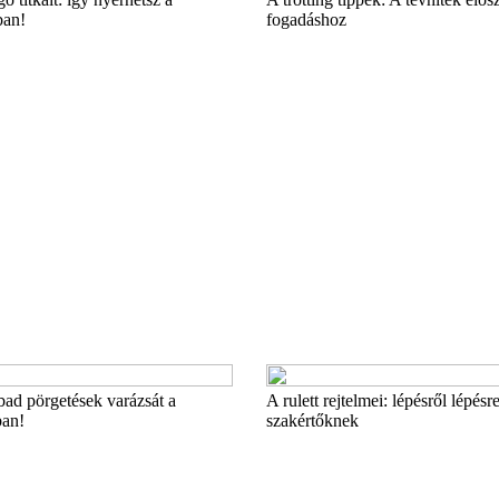
ban!
fogadáshoz
bad pörgetések varázsát a
A rulett rejtelmei: lépésről lépés
ban!
szakértőknek