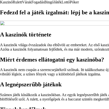
Kaszinó
Rulett
Várak
Fogadás
Bingó
Játék
Lottó
Póker
Fedezd fel a játék izgalmát: lépj be a kaszi
A kaszinók története
A kaszinók világa évszázadok óta elbűvöli az embereket. Az első kaszin
Azóta a kaszinók folyamatosan fejlődtek, és ma már modern, szórakoztat
Miért érdemes ellátogatni egy kaszinóba?
A kaszinók nem csupán a szerencsejátékról szólnak. Itt találkozhatsz ú
vibráló légkör, a színes fények vagy a különböző játékok izgalma.
A legnépszerűbb játékok
Számos játék kínálkozik a kaszinókban. Az egyik legnépszerűbb játék a 
blöffölésről szól. A rulett, a nyerőgépek és a baccarat szintén megkerül