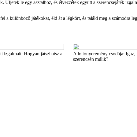
. Üljetek le egy asztalhoz, és élvezzétek együtt a szerencsejáték izga
 a különböző játékokat, éld át a légkört, és találd meg a számodra legjo
ett izgalmait: Hogyan játszhatsz a
A lottónyeremény csodája: Igaz,
szerencsén múlik?