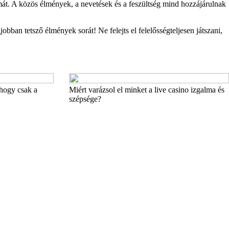
lmát. A közös élmények, a nevetések és a feszültség mind hozzájárulnak
bban tetsző élmények sorát! Ne felejts el felelősségteljesen játszani,
 hogy csak a
Miért varázsol el minket a live casino izgalma és
szépsége?