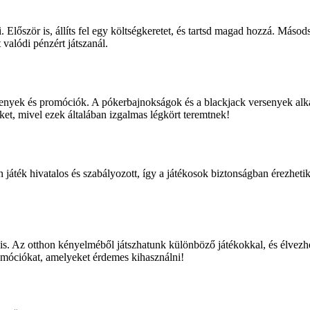
Először is, állíts fel egy költségkeretet, és tartsd magad hozzá. Másod
 valódi pénzért játszanál.
enyek és promóciók. A pókerbajnokságok és a blackjack versenyek alka
et, mivel ezek általában izgalmas légkört teremtnek!
 játék hivatalos és szabályozott, így a játékosok biztonságban érezheti
k is. Az otthon kényelméből játszhatunk különböző játékokkal, és élvez
omóciókat, amelyeket érdemes kihasználni!