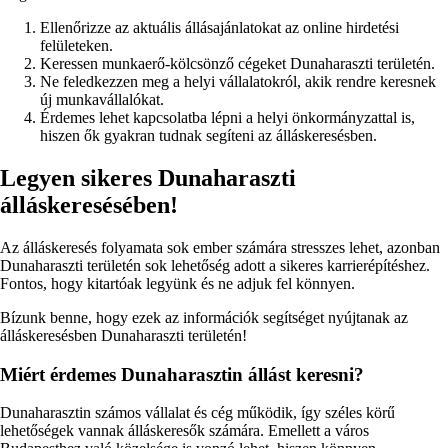
Ellenőrizze az aktuális állásajánlatokat az online hirdetési
felületeken.
Keressen munkaerő-kölcsönző cégeket Dunaharaszti területén.
Ne feledkezzen meg a helyi vállalatokról, akik rendre keresnek
új munkavállalókat.
Érdemes lehet kapcsolatba lépni a helyi önkormányzattal is,
hiszen ők gyakran tudnak segíteni az álláskeresésben.
Legyen sikeres Dunaharaszti
álláskeresésében!
Az álláskeresés folyamata sok ember számára stresszes lehet, azonban
Dunaharaszti területén sok lehetőség adott a sikeres karrierépítéshez.
Fontos, hogy kitartóak legyünk és ne adjuk fel könnyen.
Bízunk benne, hogy ezek az információk segítséget nyújtanak az
álláskeresésben Dunaharaszti területén!
Miért érdemes Dunaharasztin állást keresni?
Dunaharasztin számos vállalat és cég működik, így széles körű
lehetőségek vannak álláskeresők számára. Emellett a város