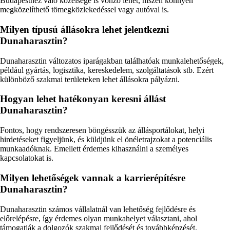
Budapesthez való közelsége is vonzó lehet, hiszen könnyen
megközelíthető tömegközlekedéssel vagy autóval is.
Milyen típusú állásokra lehet jelentkezni
Dunaharasztin?
Dunaharasztin változatos iparágakban találhatóak munkalehetőségek,
például gyártás, logisztika, kereskedelem, szolgáltatások stb. Ezért
különböző szakmai területeken lehet állásokra pályázni.
Hogyan lehet hatékonyan keresni állást
Dunaharasztin?
Fontos, hogy rendszeresen böngésszük az állásportálokat, helyi
hirdetéseket figyeljünk, és küldjünk el önéletrajzokat a potenciális
munkaadóknak. Emellett érdemes kihasználni a személyes
kapcsolatokat is.
Milyen lehetőségek vannak a karrierépítésre
Dunaharasztin?
Dunaharasztin számos vállalatnál van lehetőség fejlődésre és
előrelépésre, így érdemes olyan munkahelyet választani, ahol
támogatják a dolgozók szakmai fejlődését és továbbképzését.