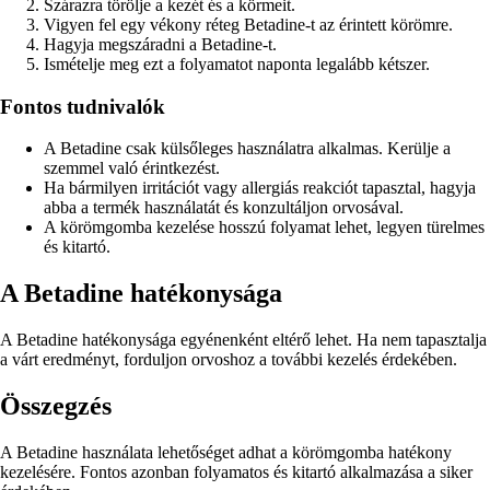
Szárazra törölje a kezét és a körmeit.
Vigyen fel egy vékony réteg Betadine-t az érintett körömre.
Hagyja megszáradni a Betadine-t.
Ismételje meg ezt a folyamatot naponta legalább kétszer.
Fontos tudnivalók
A Betadine csak külsőleges használatra alkalmas. Kerülje a
szemmel való érintkezést.
Ha bármilyen irritációt vagy allergiás reakciót tapasztal, hagyja
abba a termék használatát és konzultáljon orvosával.
A körömgomba kezelése hosszú folyamat lehet, legyen türelmes
és kitartó.
A Betadine hatékonysága
A Betadine hatékonysága egyénenként eltérő lehet. Ha nem tapasztalja
a várt eredményt, forduljon orvoshoz a további kezelés érdekében.
Összegzés
A Betadine használata lehetőséget adhat a körömgomba hatékony
kezelésére. Fontos azonban folyamatos és kitartó alkalmazása a siker