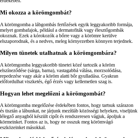
érdekében.
Mi okozza a körömgombát?
A körömgomba a lábgombás fertőzések egyik leggyakoribb formája,
melyet gombafajok, például a dermatofiták vagy élesztőgombák
okoznak. Ezek a kórokozók a bőrre vagy a körömre kerülve
elszaporodnak, és a nedves, meleg környezetben könnyen terjednek.
Milyen tünetek utalhatnak a körömgombára?
A körömgomba leggyakoribb tünetei közé tartozik a köröm
elszíneződése (sárga, barna), vastagabbá válása, morzsolódása,
repedezése vagy akár a köröm alatti bőr gyulladása. Gyakran
előfordulhat viszketés, égő érzés vagy kellemetlen szag is.
Hogyan lehet megelőzni a körömgombát?
A körömgomba megelőzése érdekében fontos, hogy tartsuk szárazon
és tisztán a lábunkat, ne járjunk mezítláb közösségi helyeken, viseljünk
lélegző anyagból készült cipőt és rendszeresen vágjuk, ápoljuk a
körmeinket. Fontos az is, hogy ne osszuk meg körömvágó
eszközeinket másokkal.