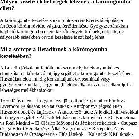
Milyen kezelési lehetőségek léteznek a körömgomba
ellen?
A körömgomba kezelése során fontos a rendszeres lábápolás, a
fertőzött köröm rövidre vágása, fertőtlenítése. Gyógyszertárakban
kapható körömgomba elleni készítmények, krémek, oldatok, de
súlyosabb esetekben orvosi kezelésre is szükség lehet.
Mi a szerepe a Betadinnek a körömgomba
kezelésében?
A Betadin jód-alapú fertőtlenítő szer, mely hatékonyan képes
elpusztítani a kórokozókat, így segíthet a körömgomba kezelésében.
Használata előtt mindig konzultáljunk orvosunkkal vagy
gyógyszerészünkkel, hogy megfelelően alkalmazzuk és elkerüljük a
lehetséges mellékhatásokat.
Torokfájás ellen – Hogyan kezeljük otthon?
•
Greuther Fürth vs
Liverpool Felállások és Statisztikák
•
Autóponyva jégeső ellen –
Hasznos tippek és tanácsok
•
Aknakereső játék: A logikai kihívásokkal
teli ingyenes játék
•
Állások Mohácson és környékén
•
FC Barcelona
vs Real Madrid – El Clásico Idővonal és Játékosértékelések
•
Csupasz
Csiga Elleni Védekezés
•
Állás Nagykanizsa
•
Recepciós Állás
Budapesten és Országszerte
•
Fiús Játékok – Kalandok Kisfiúknak
•