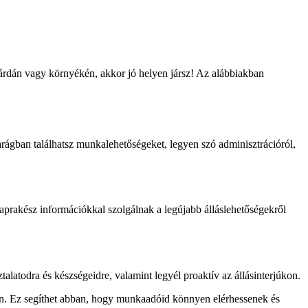
várdán vagy környékén, akkor jó helyen jársz! Az alábbiakban
arágban találhatsz munkalehetőségeket, legyen szó adminisztrációról,
aprakész információkkal szolgálnak a legújabb álláslehetőségekről
ztalatodra és készségeidre, valamint legyél proaktív az állásinterjúkon.
akon. Ez segíthet abban, hogy munkaadóid könnyen elérhessenek és