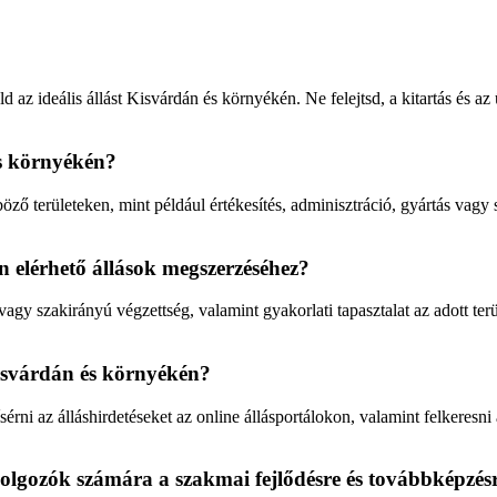
 az ideális állást Kisvárdán és környékén. Ne felejtsd, a kitartás és 
és környékén?
ző területeken, mint például értékesítés, adminisztráció, gyártás vagy 
n elérhető állások megszerzéséhez?
gy szakirányú végzettség, valamint gyakorlati tapasztalat az adott ter
Kisvárdán és környékén?
ni az álláshirdetéseket az online állásportálokon, valamint felkeresni 
dolgozók számára a szakmai fejlődésre és továbbképzés