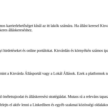
 karrierlehetőséget kínál az itt lakók számára. Ha állást keresel Kis
keres álláskereséshez.
yi hirdetéseket és online portálokat. Kisvárdán és környékén számos ip
 mint a Kisvárda Állásportál vagy a Lokál Állások. Ezek a platformok n
 önéletrajzodat és álláskeresési stratégiádat. Mutass rá a releváns tapas
e felejts el aktív lenni a LinkedInen és egyéb szakmai közösségi oldal