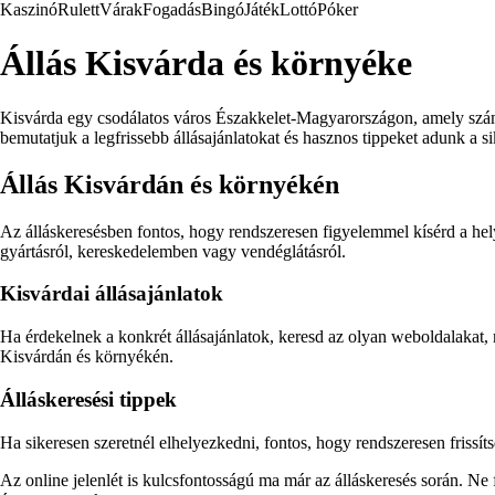
Kaszinó
Rulett
Várak
Fogadás
Bingó
Játék
Lottó
Póker
Állás Kisvárda és környéke
Kisvárda egy csodálatos város Északkelet-Magyarországon, amely számos
bemutatjuk a legfrissebb állásajánlatokat és hasznos tippeket adunk a si
Állás Kisvárdán és környékén
Az álláskeresésben fontos, hogy rendszeresen figyelemmel kísérd a hel
gyártásról, kereskedelemben vagy vendéglátásról.
Kisvárdai állásajánlatok
Ha érdekelnek a konkrét állásajánlatok, keresd az olyan weboldalakat,
Kisvárdán és környékén.
Álláskeresési tippek
Ha sikeresen szeretnél elhelyezkedni, fontos, hogy rendszeresen frissítsd
Az online jelenlét is kulcsfontosságú ma már az álláskeresés során. N