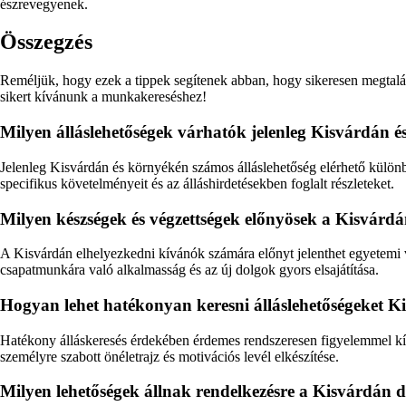
észrevegyenek.
Összegzés
Reméljük, hogy ezek a tippek segítenek abban, hogy sikeresen megtaláld
sikert kívánunk a munkakereséshez!
Milyen álláslehetőségek várhatók jelenleg Kisvárdán 
Jelenleg Kisvárdán és környékén számos álláslehetőség elérhető különbö
specifikus követelményeit és az álláshirdetésekben foglalt részleteket.
Milyen készségek és végzettségek előnyösek a Kisvárdá
A Kisvárdán elhelyezkedni kívánók számára előnyt jelenthet egyetemi va
csapatmunkára való alkalmasság és az új dolgok gyors elsajátítása.
Hogyan lehet hatékonyan keresni álláslehetőségeket 
Hatékony álláskeresés érdekében érdemes rendszeresen figyelemmel kísér
személyre szabott önéletrajz és motivációs levél elkészítése.
Milyen lehetőségek állnak rendelkezésre a Kisvárdán 