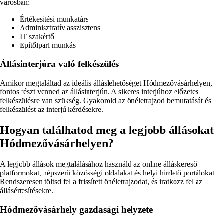
városban:
Értékesítési munkatárs
Adminisztratív asszisztens
IT szakértő
Építőipari munkás
Állásinterjúra való felkészülés
Amikor megtaláltad az ideális álláslehetőséget Hódmezővásárhelyen,
fontos részt venned az állásinterjún. A sikeres interjúhoz előzetes
felkészülésre van szükség. Gyakorold az önéletrajzod bemutatását és
felkészülést az interjú kérdésekre.
Hogyan találhatod meg a legjobb állásokat
Hódmezővásárhelyen?
A legjobb állások megtalálásához használd az online álláskereső
platformokat, népszerű közösségi oldalakat és helyi hirdető portálokat.
Rendszeresen töltsd fel a frissített önéletrajzodat, és iratkozz fel az
állásértesítésekre.
Hódmezővásárhely gazdasági helyzete