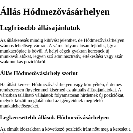
Állás Hódmezővásárhelyen
Legfrissebb állásajánlatok
Az álláskeresés mindig kihívást jelenthet, de Hódmezővásárhelyen
számos lehetőség vár rád. A város folyamatosan fejlődik, így a
munkaerőpiac is bővül. A helyi cégek gyakran keresnek új
munkavállalókat, legyen szó adminisztratív, értékesítési vagy akár
szakmunkás pozíciókról.
Állás Hódmezővásárhely szerint
Ha állást keresel Hódmezővásárhelyen vagy környékén, érdemes
rendszeresen figyelemmel kísérned az aktuális állásajánlatokat. A
városban található vállalatok folyamatosan hirdetnek új pozíciókat,
melyek között megtalálhatod az igényeidnek megfelelő
munkalehetőségeket.
Legkeresettebb állások Hódmezővásárhelyen
Az elmúlt időszakban a következő pozíciók iránt nőtt meg a kereslet a