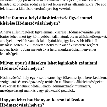
frissítsd az önéletrajzodat és legyél felkészült az állásinterjúkra. Ne add
fel, hiszen a kitartásod eredményre fog vezetni.
Miért fontos a helyi álláshirdetések figyelemmel
kísérése Hódmezővásárhelyen?
A helyi álláshirdetések figyelemmel kísérése Hódmezővásárhelyen
fontos lehet, mert így könnyebben találhatunk olyan álláslehetőségeket,
amelyek közelebb vannak lakhelyünkhöz, így kevesebb időt kell
utazással töltenünk. Emellett a helyi munkaadók ismerete segíthet
abban, hogy jobban megértsük a helyi munkaerőpiac igényeit és
lehetőségeit.
Milyen típusú állásokra lehet leginkább számítani
Hódmezővásárhelyen?
Hódmezővásárhely egy kisebb város, így főként az ipar, kereskedelem,
szolgáltatás és mezőgazdaság területén találhatunk álláslehetőségeket.
Gyakoriak lehetnek például eladó, adminisztratív munkatárs,
mezőgazdasági munkás vagy gépkezelő pozíciók.
Hogyan lehet hatékonyan keresni állásokat
Hódmezővásárhelyen?