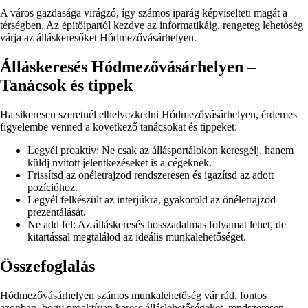
A város gazdasága virágzó, így számos iparág képviselteti magát a
térségben. Az építőipartól kezdve az informatikáig, rengeteg lehetőség
várja az álláskeresőket Hódmezővásárhelyen.
Álláskeresés Hódmezővásárhelyen –
Tanácsok és tippek
Ha sikeresen szeretnél elhelyezkedni Hódmezővásárhelyen, érdemes
figyelembe venned a következő tanácsokat és tippeket:
Legyél proaktív: Ne csak az állásportálokon keresgélj, hanem
küldj nyitott jelentkezéseket is a cégeknek.
Frissítsd az önéletrajzod rendszeresen és igazítsd az adott
pozícióhoz.
Legyél felkészült az interjúkra, gyakorold az önéletrajzod
prezentálását.
Ne add fel: Az álláskeresés hosszadalmas folyamat lehet, de
kitartással megtalálod az ideális munkalehetőséget.
Összefoglalás
Hódmezővásárhelyen számos munkalehetőség vár rád, fontos
azonban, hogy proaktívan keress álláslehetőségeket, rendszeresen