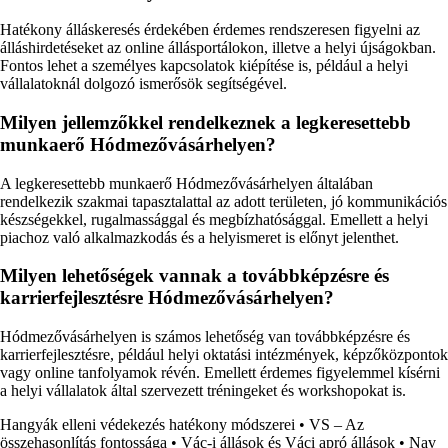
Hatékony álláskeresés érdekében érdemes rendszeresen figyelni az
álláshirdetéseket az online állásportálokon, illetve a helyi újságokban.
Fontos lehet a személyes kapcsolatok kiépítése is, például a helyi
vállalatoknál dolgozó ismerősök segítségével.
Milyen jellemzőkkel rendelkeznek a legkeresettebb
munkaerő Hódmezővásárhelyen?
A legkeresettebb munkaerő Hódmezővásárhelyen általában
rendelkezik szakmai tapasztalattal az adott területen, jó kommunikációs
készségekkel, rugalmassággal és megbízhatósággal. Emellett a helyi
piachoz való alkalmazkodás és a helyismeret is előnyt jelenthet.
Milyen lehetőségek vannak a továbbképzésre és
karrierfejlesztésre Hódmezővásárhelyen?
Hódmezővásárhelyen is számos lehetőség van továbbképzésre és
karrierfejlesztésre, például helyi oktatási intézmények, képzőközpontok
vagy online tanfolyamok révén. Emellett érdemes figyelemmel kísérni
a helyi vállalatok által szervezett tréningeket és workshopokat is.
Hangyák elleni védekezés hatékony módszerei
•
VS – Az
összehasonlítás fontossága
•
Vác-i állások és Váci apró állások
•
Nav